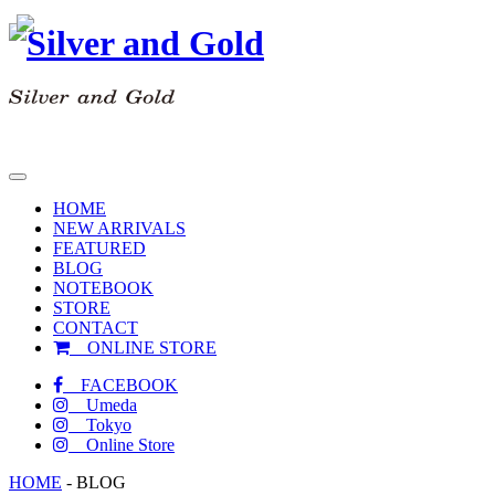
toggle
navigation
HOME
NEW ARRIVALS
FEATURED
BLOG
NOTEBOOK
STORE
CONTACT
ONLINE STORE
FACEBOOK
Umeda
Tokyo
Online Store
HOME
-
BLOG