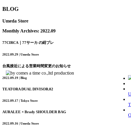
BLOG
Umeda Store
Monthly Archives:
2022.09
77CIRCA｜77サーカ の紺ブレ
2022.09.29 | Umeda Store
台風接近による営業時間変更のお知らせ
2022.09.19 | Blog
TEATORA DUAL DIVISOR.02
2022.09.17 | Tokyo Store
T
AURALEE × Brady SHOULDER BAG
2022.09.16 | Umeda Store