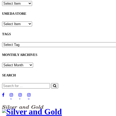
UMEDA STORE
TAGS
MONTHLY ARCHIVES
SEARCH
U
T
O