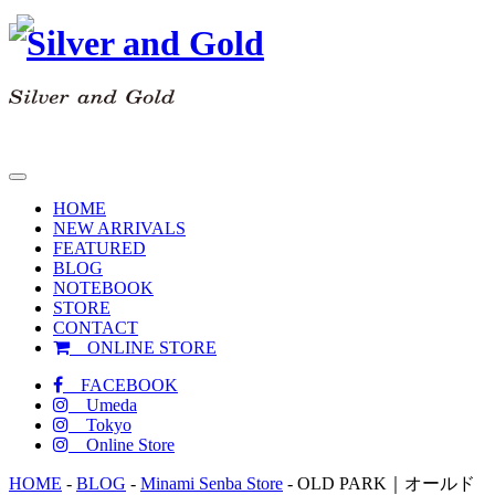
toggle
navigation
HOME
NEW ARRIVALS
FEATURED
BLOG
NOTEBOOK
STORE
CONTACT
ONLINE STORE
FACEBOOK
Umeda
Tokyo
Online Store
HOME
-
BLOG
-
Minami Senba Store
-
OLD PARK｜オールド