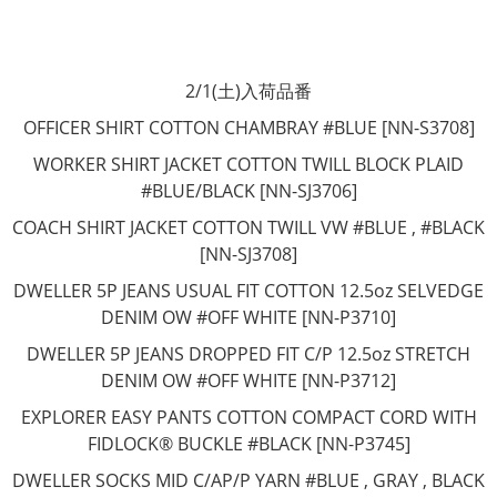
2/1(土)入荷品番
OFFICER SHIRT COTTON CHAMBRAY #BLUE [NN-S3708]
WORKER SHIRT JACKET COTTON TWILL BLOCK PLAID
#BLUE/BLACK [NN-SJ3706]
COACH SHIRT JACKET COTTON TWILL VW #BLUE , #BLACK
[NN-SJ3708]
DWELLER 5P JEANS USUAL FIT COTTON 12.5oz SELVEDGE
DENIM OW #OFF WHITE [NN-P3710]
DWELLER 5P JEANS DROPPED FIT C/P 12.5oz STRETCH
DENIM OW #OFF WHITE [NN-P3712]
EXPLORER EASY PANTS COTTON COMPACT CORD WITH
FIDLOCK® BUCKLE #BLACK [NN-P3745]
DWELLER SOCKS MID C/AP/P YARN #BLUE , GRAY , BLACK