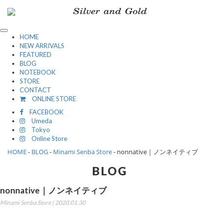
toggle
HOME
navigation
NEW ARRIVALS
FEATURED
BLOG
NOTEBOOK
STORE
CONTACT
ONLINE STORE
FACEBOOK
Umeda
Tokyo
Online Store
HOME
-
BLOG
-
Minami Senba Store
-
nonnative｜ノンネイティブ
BLOG
nonnative｜ノンネイティブ
Minami Senba Store | 2020.01.30