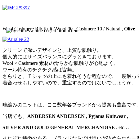
Wool Cashmere Rib Knit / Wool 90 , Cashmere 10 / Natural ,
Olive
クリーンで潔いデザインと、上質な肌触り。
個人的にはサイズバランスにグッときております。
Wool × Cashmere 素材の滑らかな肌触りが心地よく、
ウール特有のチクチク感は皆無。
さらりと、Ｔシャツの上にも着れそうな程なので、一度触っ
着合わせもしやすいので、重宝するのではないでしょうか。
畦編みのニットは、ここ数年各ブランドから提案も豊富です
当店でも、
ANDERSEN ANDERSEN
,
Pyjama Knitwear
,
SILVER AND GOLD GENERAL MERCHANDISE
. etc…
それぞれ特徴のある、ブランドならでは思いが込められた一