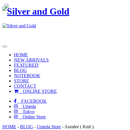
toggle
navigation
HOME
NEW ARRIVALS
FEATURED
BLOG
NOTEBOOK
STORE
CONTACT
ONLINE STORE
FACEBOOK
Umeda
Tokyo
Online Store
HOME
-
BLOG
-
Umeda Store
-
Auralee ( Knit ).