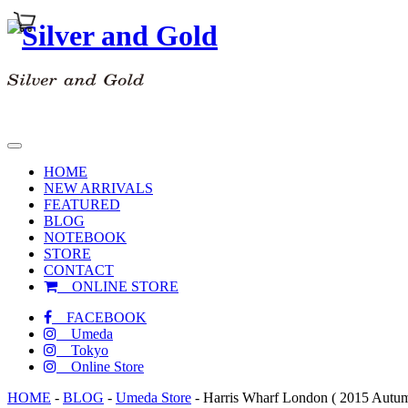
toggle
navigation
HOME
NEW ARRIVALS
FEATURED
BLOG
NOTEBOOK
STORE
CONTACT
ONLINE STORE
FACEBOOK
Umeda
Tokyo
Online Store
HOME
-
BLOG
-
Umeda Store
-
Harris Wharf London ( 2015 Autumn