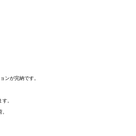
コレクションが完納です。
ます。
荷。