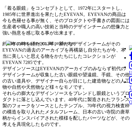
「着る眼鏡」をコンセプトとして、1972年にスタートし、
1985年に世界進出を果たしたEYEVAN。EYEVANの商品は
今も色褪せる事が無く、そのプロダクトや手書きの図面には
生産者や職人の高い技術と当時のデザインチームの想像力と
強い熱意を感じ取る事が出来ます。
約40年の時を経た2013年、新たなデザインチームがその
EYEVANの過去のアーカイブを再構築し自分たちが今、本
当に美しいと思える物をかたちにしたコレクションが
EYEVAN 7285です。
デザインソースはEYEVANのアーカイブのみならず初代の
デザインチームが収集した古い眼鏡や望遠鏡、手鏡、その他
の古い道具や、デザイナー自らが目にした建造物などの人工
物や自然や天然物など様々なモノです。
T
それらの膨大なデザインソースをブレンドし眼鏡というプロ
ダクトに落とし込んでいます。40年代に製造されたフランス
製のフォークをソースとしたテンプル、70年代の視力検査枠
の構造を取り入れたメタルフレーム、日本の古い寺院の唐草
柄からインスパイアされた模様を配したパーツなどが、その
考えを具現化したものです。