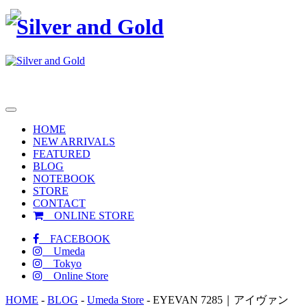
toggle
navigation
HOME
NEW ARRIVALS
FEATURED
BLOG
NOTEBOOK
STORE
CONTACT
ONLINE STORE
FACEBOOK
Umeda
Tokyo
Online Store
HOME
-
BLOG
-
Umeda Store
-
EYEVAN 7285｜アイヴァン