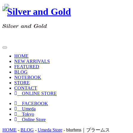
toggle
navigation
HOME
NEW ARRIVALS
FEATURED
BLOG
NOTEBOOK
STORE
CONTACT
ONLINE STORE
FACEBOOK
Umeda
Tokyo
Online Store
HOME
-
BLOG
-
Umeda Store
-
blurhms｜ブラームス