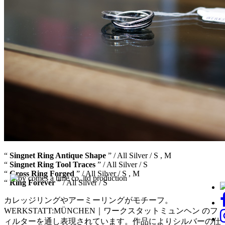
“
Singnet Ring Antique Shape
” / All Silver / S , M
“
Singnet Ring Tool Traces
” / All Silver / S
“
Cross Ring Forged
” / All Silver / S , M
“
Ring Forever
” / All Silver / S
カレッジリングやアーミーリングがモチーフ。
WERKSTATT:MÜNCHEN｜ワークスタットミュンヘン のフ
ィルターを通し表現されています。作品によりシルバーの仕