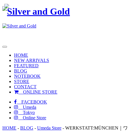
toggle
navigation
HOME
NEW ARRIVALS
FEATURED
BLOG
NOTEBOOK
STORE
CONTACT
ONLINE STORE
FACEBOOK
Umeda
Tokyo
Online Store
HOME
-
BLOG
-
Umeda Store
-
WERKSTATT:MÜNCHEN｜ワ