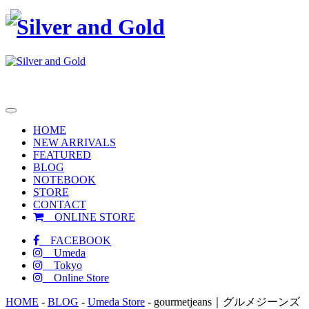
toggle
navigation
HOME
NEW ARRIVALS
FEATURED
BLOG
NOTEBOOK
STORE
CONTACT
ONLINE STORE
FACEBOOK
Umeda
Tokyo
Online Store
HOME
-
BLOG
-
Umeda Store
-
gourmetjeans｜グルメジーンズ