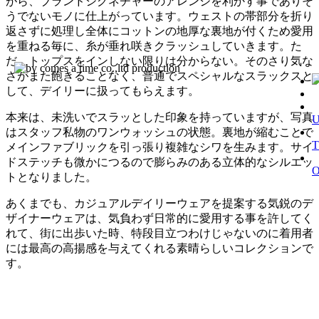
がら、ブランドシグネチャーのアレンジを利かす事でありそ
うでないモノに仕上がっています。ウェストの帯部分を折り
返さずに処理し全体にコットンの地厚な裏地が付くため愛用
を重ねる毎に、糸が垂れ咲きクラッシュしていきます。た
だ、トップスをインしない限りは分からない。そのさり気な
さがまた飽きることなく、普通でスペシャルなスラックスと
して、デイリーに扱ってもらえます。
本来は、未洗いでスラッとした印象を持っていますが、写真
はスタッフ私物のワンウォッシュの状態。裏地が縮むことで
T
メインファブリックを引っ張り複雑なシワを生みます。サイ
ドステッチも微かにつるので膨らみのある立体的なシルエッ
トとなりました。
あくまでも、カジュアルデイリーウェアを提案する気鋭のデ
ザイナーウェアは、気負わず日常的に愛用する事を許してく
れて、街に出歩いた時、特段目立つわけじゃないのに着用者
には最高の高揚感を与えてくれる素晴らしいコレクションで
す。