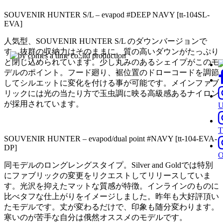
SOUVENIR HUNTER S/L – evapod #DEEP NAVY [tt-104SL-
EVA]
人気型、SOUVENIR HUNTER S/L のダウンバージョンで
す。抜群の収納力はそのままに、質の高いダウンがたっぷり
と閉じ込められています。少し丸みのあるシェイプがこのモ
デルのポイント。フード廻り、裾位置のドローコードを調節
してシルエットに変化を付ける事が可能です。メインファブ
リックには光の当たり方で玉虫調に映る高級感あるナイロン
が採用されています。
T
SOUVENIR HUNTER – evapod/dual point #NAVY [tt-104-EVA-
DP]
同モデルのロングレングスタイプ。Silver and Goldでは特別
にファブリックの変更をリクエストしてリリースしていま
す。光沢を抑えたマットな質感が特徴。インラインのものに
比べタフな仕上がりをイメージしました。昨年も大好評頂い
たモデルです。丈が変わるだけで、印象も随分変わります。
寒いのが苦手な自分は俄然オススメのモデルです。