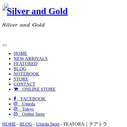
toggle
navigation
HOME
NEW ARRIVALS
FEATURED
BLOG
NOTEBOOK
STORE
CONTACT
ONLINE STORE
FACEBOOK
Umeda
Tokyo
Online Store
HOME
-
BLOG
-
Umeda Store
-
TEATORA｜テアトラ