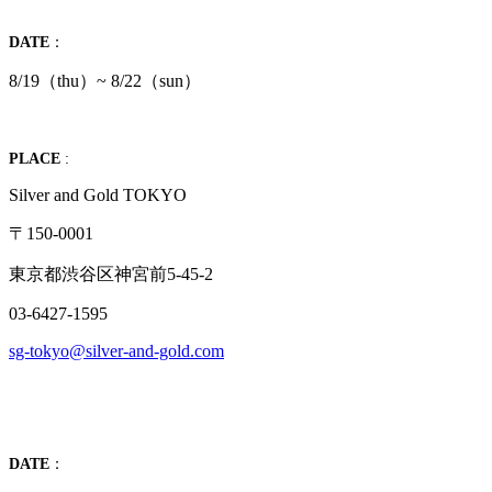
DATE
：
8/19（thu）~ 8/22（sun）
PLACE
:
Silver and Gold TOKYO
〒150-0001
東京都渋谷区神宮前5-45-2
03-6427-1595
sg-tokyo@silver-and-gold.com
DATE
：