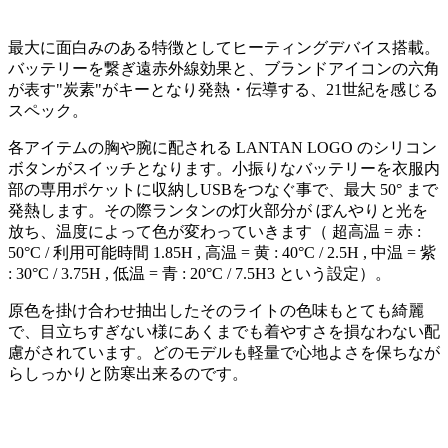
最大に面白みのある特徴としてヒーティングデバイス搭載。
バッテリーを繋ぎ遠赤外線効果と、ブランドアイコンの六角
が表す"炭素"がキーとなり発熱・伝導する、21世紀を感じる
スペック。
各アイテムの胸や腕に配される LANTAN LOGO のシリコン
ボタンがスイッチとなります。小振りなバッテリーを衣服内
部の専用ポケットに収納しUSBをつなぐ事で、最大 50° まで
発熱します。その際ランタンの灯火部分が ぼんやりと光を
放ち、温度によって色が変わっていきます（ 超高温 = 赤 :
50°C / 利用可能時間 1.85H , 高温 = 黄 : 40°C / 2.5H , 中温 = 紫
: 30°C / 3.75H , 低温 = 青 : 20°C / 7.5H3 という設定）。
原色を掛け合わせ抽出したそのライトの色味もとても綺麗
で、目立ちすぎない様にあくまでも着やすさを損なわない配
慮がされています。どのモデルも軽量で心地よさを保ちなが
らしっかりと防寒出来るのです。