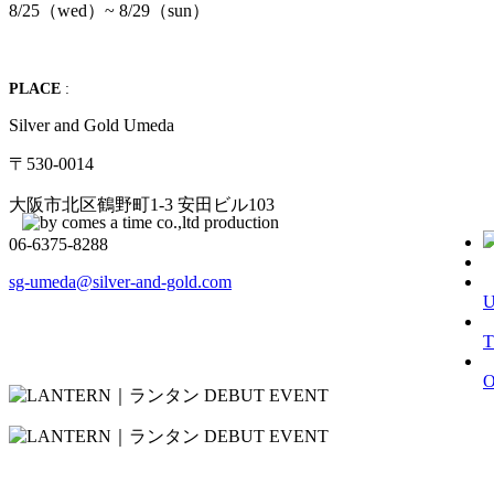
8/25（wed）~ 8/29（sun）
PLACE
:
Silver and Gold Umeda
〒530-0014
大阪市北区鶴野町1-3 安田ビル103
06-6375-8288
sg-umeda@silver-and-gold.com
T