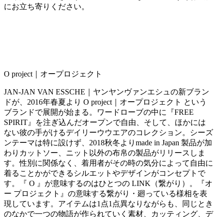
にお立ち寄りください。
O project｜オープロジェクト
JAN-JAN VAN ESSCHE｜ヤンヤンヴァンエシュの新ブラン
ドが、2016年春夏より O project｜オープロジェクト という
ブランドで展開が始まる。ワードローブの中に『FREE
SPIRIT』を注ぎ込んだオープンで自由、そして、ほかには
ない彼の手がけるデイリーウウエアのコレクション。シーズ
ンテーマは特に設けず、2018秋冬よりmade in Japan 製品が加
わりカットソー、ニット以外の布帛の製品がリリースしま
す。性別に関係なく、着用者がその時の気分によって自由に
着ることかができるシルエットやデザインがコンセプトで
す。『 O 』が意味するのはひとつの LINK（繋がり）。『オ
ー プロジェクト』の意味する繋がり・廻っている様相を表
現しています。アイテムは1点1点異なりながらも、同じとき
のなかで一つの物語が作られていく素材、カッティング、デ