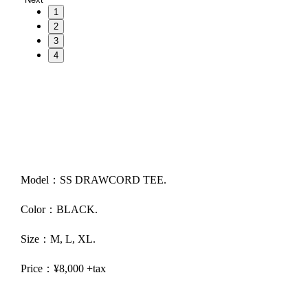
1
2
3
4
Model：SS DRAWCORD TEE.
Color：BLACK.
Size：M, L, XL.
Price：¥8,000 +tax