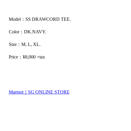
Model：SS DRAWCORD TEE.
Color：DK.NAVY.
Size：M, L, XL.
Price：¥8,000 +tax
Marmot｜SG ONLINE STORE