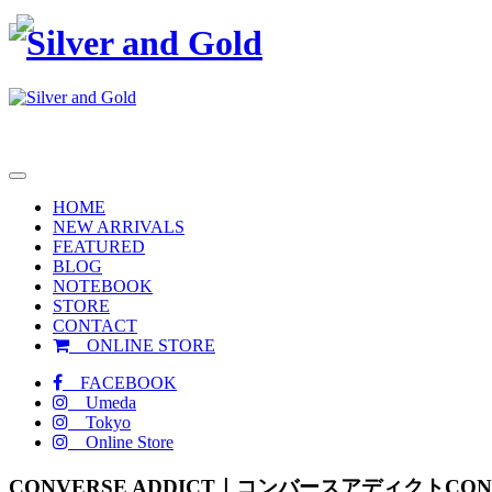
toggle
navigation
HOME
NEW ARRIVALS
FEATURED
BLOG
NOTEBOOK
STORE
CONTACT
ONLINE STORE
FACEBOOK
Umeda
Tokyo
Online Store
CONVERSE ADDICT｜コンバースアディクト
CO