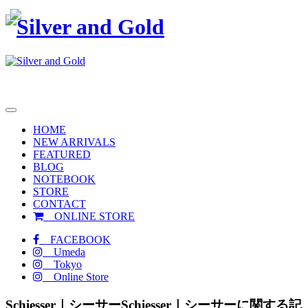
toggle
navigation
HOME
NEW ARRIVALS
FEATURED
BLOG
NOTEBOOK
STORE
CONTACT
ONLINE STORE
FACEBOOK
Umeda
Tokyo
Online Store
Schiesser｜シーサー
Schiesser｜シーサーに関する記