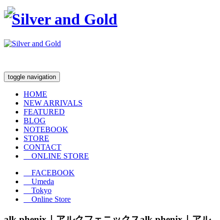
toggle navigation
HOME
NEW ARRIVALS
FEATURED
BLOG
NOTEBOOK
STORE
CONTACT
ONLINE STORE
FACEBOOK
Umeda
Tokyo
Online Store
alk phenix｜アルクフェニックス
alk phenix｜アル