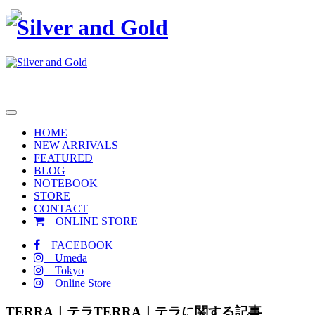
toggle
navigation
HOME
NEW ARRIVALS
FEATURED
BLOG
NOTEBOOK
STORE
CONTACT
ONLINE STORE
FACEBOOK
Umeda
Tokyo
Online Store
TERRA｜テラ
TERRA｜テラに関する記事